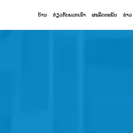
ບ້ານ
ກ່ຽວກັບພວກເຮົາ
ຜະລິດຕະພັນ
ຂ່າວ